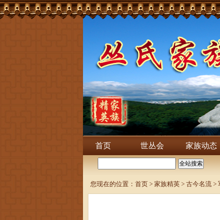
首页
世丛会
家族动态
您现在的位置：
首页
>
家族精英
>
古今名流
>