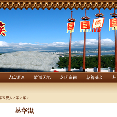
丛氏源谭
族谱天地
丛氏宗祠
慈善基金
丛
军政要人
>
军
>
军
>
丛华滋