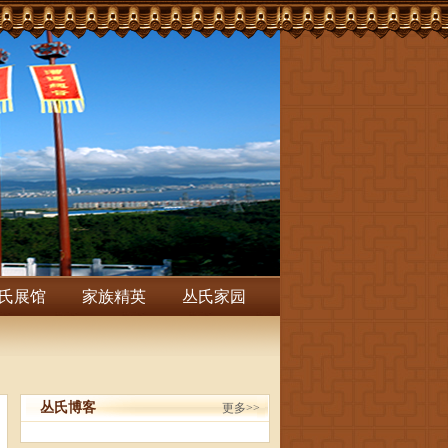
氏展馆
家族精英
丛氏家园
丛氏博客
更多>>