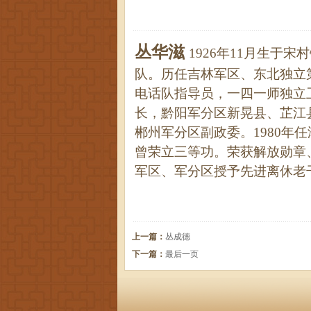
丛华滋
1926
年
11
月生于宋村
队。历任吉林军区、东北独立
电话队指导员，一四一师独立
长，黔阳军分区新晃县、芷江
郴州军分区副政委。
1980
年任
曾荣立三等功。荣获解放勋章
军区、军分区授予先进离休老
上一篇：
丛成德
下一篇：
最后一页