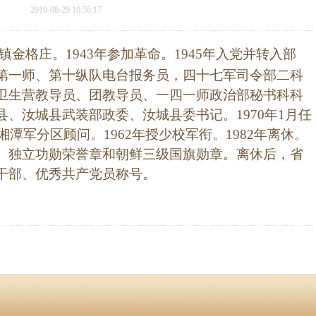
2019-08-29 10:56:17
镇金格庄。
1943
年参加革命。
1945
年入党并转入部
第一师、第十纵队电台报务员，四十七军司令部二科
卫生营教导员、团教导员、一四一师政治部秘书科科
县、汝城县武装部政委、汝城县委书记。
1970
年
1
月任
湘潭军分区顾问。
1962
年授少校军衔。
1982
年离休。
、独立功勋荣誉章和朝鲜三级国旗勋章。离休后，省
干部、优秀共产党员称号。