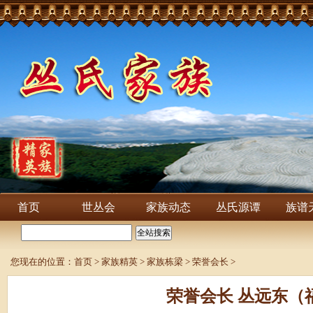
首页
世丛会
家族动态
丛氏源谭
族谱
您现在的位置：
首页
>
家族精英
>
家族栋梁
>
荣誉会长
>
荣誉会长 丛远东（