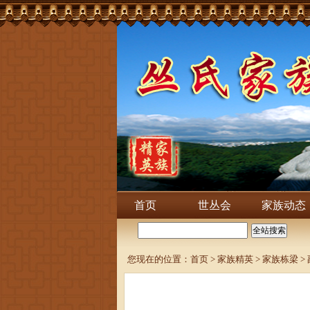
首页
世丛会
家族动态
您现在的位置：
首页
>
家族精英
>
家族栋梁
>