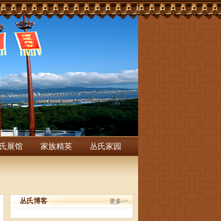
氏展馆
家族精英
丛氏家园
丛氏博客
更多>>