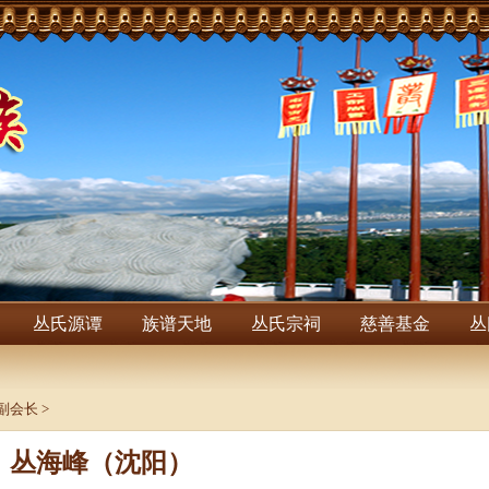
丛氏源谭
族谱天地
丛氏宗祠
慈善基金
丛
副会长
>
丛海峰（沈阳）