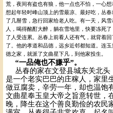
荒，夜间有盗也有狼，他一点也不怕，一心想
想起年轻时峰山顶上的雪最凉、最好吃，丛春
了几掰雪，急行回家给老人吃。有一天，风雪
人，喝得酩酊大醉，躺在雪地里，快要冻死了
了人受连累。丛春上前看人还有气，就背着回
了。他的孝道和品德，远乡近邻都知道。连玉
德之家，就派了文曲星下凡，到他家投生。
“一品俺也不嫌乎”。
丛春的家在文登县城东关北头，
是一个老实巴巴的庄稼人，家里
做豆腐卖，辛劳一年，却也温饱
文曲星奉玉皇大帝之旨意转世，
晚，降生在这个善良勤俭的农民
满室，丛春得子非常欢喜，起名