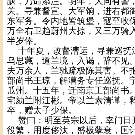
缺，乃命添注。明年，大同有警
关。寻兼督宣、大军饷，进右都
东军务。令内地皆筑堡，寇至收
万全右卫趋蔚州大掠，又三万骑
半岁俸。
十年夏，改督漕运，寻兼巡抚
乌思藏，道兰境，入谒，辞不见
夫万余人，兰驰疏极陈其害。不
部尚书王琼，解漕务专任巡抚。
瓜州。十五年，迁南京工部尚书
宅劾兰附江彬。帝以兰素清谨，
卒，赠太子少保。
赞曰：明至英宗以后，幸门日
役繁，用度侈汰，盛极孽衰，国