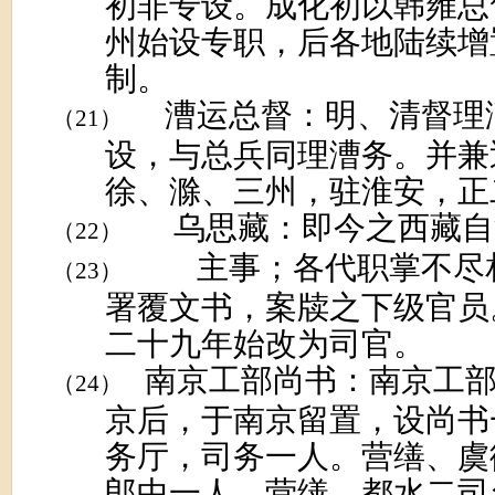
初非专设。成化初以韩雍总
州始设专职，后各地陆续增
制。
漕运总督：明、清督理
（21）
设，与总兵同理漕务。并兼
徐、滁、三州，驻淮安，正
乌思藏：即今之西藏自
（22）
主事；各代职掌不尽
（23）
署覆文书，案牍之下级官员
二十九年始改为司官。
南京工部尚书：南京工
（24）
京后，于南京留置，设尚书
务厅，司务一人。营缮、虞
郎中一人。营缮，都水二司