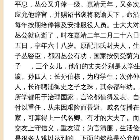
平息，丛公又升俸一级。嘉靖元年，又多次
应允他辞官，并赐诏书褒将晓谕天下，命沿
每年按期给俸禄及安排服役人员。士大夫对
丛公就病逝了，时在嘉靖二年二月二十六日
五日，享年六十八岁。原配
邢氏封
夫人，生
子丛硻臣，都因丛公有功，国家按例受荫为
子
，三个女儿，他们的丈夫分别是太学
瀛。孙四人：长孙伯栋，为府学生；次孙仲
人，长许聘浦御史之子之珠，其余都年幼。
所学都用于治理国家，言论都值得发表。自
付以重任，从未因艰险而畏避。威名传播在
家，可算得上一代名卿、有才的大夫了。而
交友上守信义，重友谊；为官清廉，生活俭
是很多人难以达到的。下面的铭辞是公允的