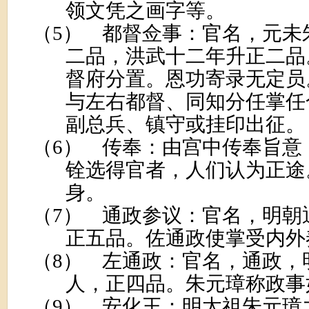
领文凭之画字等。
（5）
都督佥事：官名，元未
二品，洪武十二年升正二品
督府分置。恩功寄录无定员
与左右都督、同知分任掌任
副总兵、镇守或挂印出征。
（6）
传奉：由宫中传奉旨意
铨选得官者，人们认为正途
身。
（7）
通政参议：官名，明朝
正五品。佐通政使掌受内外
（8）
左通政：官名，通政，
人，正四品。朱元璋称政事
（9）
安化王：明太祖朱元璋