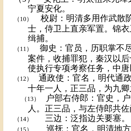
宁夏安化。
校尉：明清多用作武散
（10）
士，侍卫上直亲军置。锦衣
缉捕。
御史：官员，历职掌不
（11）
案件，收捕罪犯，秦汉以后
使执行专项考察任务，中唐
通政使：官名，明代通
（12）
十年一人，正三品，为九卿
户部右侍郎：官史，户
（13）
人。正三品，与左侍郎共佐
三边：泛指边关要塞。
（14）
巡抚：官名，明清地方
（15）