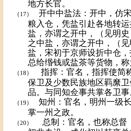
地方长官。
开中中盐法：开中，仿
（17）
粮入仓，凭盐引赴各地转运
盐，亦谓之开中，（见明史
之中盐，亦谓之开中，（见
盐，宋初于京师设折中仓，
总给缗钱或盐茶等货物，称
指挥：官名，指挥使简
（18）
保卫及少数民族地区羁縻卫
品。与同知佥事共掌各卫事
知州：官名，明州一级
（19）
掌一州之政。
总制：官名，也称总督
（20）