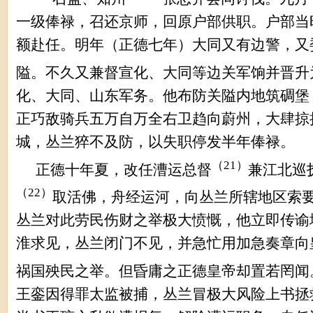
一级俸禄，召还京师，回原户部供职。户部当
额赴任。明年（正德七年）大同又有边警，又
隘。不久又兼督宣化、大同等边关军饷并晋升
化、大同、山东军务。他布防关隘内地筑碉堡
正巧敌骑兵五万自万全右卫趋向蔚州，大肆掠
城，丛兰猝不及防，以失职停发半年俸禄。
（
21
）
正德十年夏，改任漕运总督
兼江北巡
（
22
）
取活佛，舟经运河，向丛兰所辖地区索
丛兰对此劳民伤财之举极大愤慨，他立即传谕
淮求见，丛兰闭门不见，并急忙用加急奏章向
祸国殃民之举。但昏庸之正德皇帝却置若罔闻
王銮因得罪太监被捕，丛兰冒极大风险上书拯