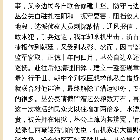
事，又令边民各自联合修建土堡。防守与边
丛公关自驻扎在阳和，扼守要害，阻挡敌人
地段，选派侦察人员刺探敌情，通风报信，
敢来犯，引兵远遁，我军却乘机出击，斩首
捷报传到朝廷，又受到表彰。然而，因与监
监军窃取。正德十年闰四月，丛公自边塞还
巡抚。赴往后他清理旧弊，建立一整套规章
录》行于世。朝中个别权臣想求他私自借贷
就联合对他诽谤，最终解除了漕运职务，专
的很多。丛公奏请截留漕运公粮数万石，再
这一次救活的民众比以往增加两倍多。水漕
贵，被关押在诏狱，丛公上疏为其辨冤，请
是派往西藏迎活佛的使臣，借机索取大量财