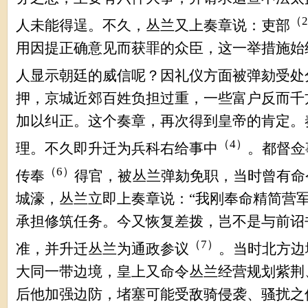
（
2
人未能得逞。不久，丛兰又上奏章说：吏部
用因提正确意见而获罪的众臣，这一举措施始
人显示朝廷的威信呢？因礼仪方面被弹劾受处
押，京城近郊百姓负担过重，一些富户反而千
加以纠正。这个奏章，再次得到皇帝的肯定。
（
4
）
理。不久即升迁为兵科右给事中
。都督佥
（
6
）
传奉
得官，被丛兰弹劾免职，当时曾有命
城濠，丛兰立即上奏章说：
“
我刚奉命精简营
承担修筑任务。今又恢复差拨，岂不是与前诏
（
7
）
准，并升迁丛兰为通政参议
。当时北方边
大同一带边境，皇上又命令丛兰经营规划紫荆
后他加强边防，堵塞可能受敌骑侵袭、骚扰之