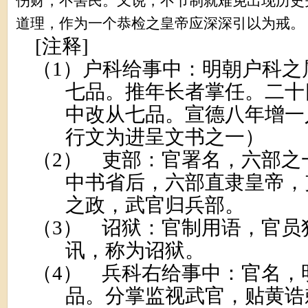
伤财，不害民。又说，不节制就难免出现历史
道理，作为一个恭检之皇帝应深深引以为戒。
[
注释
]
（1）
户科给事中：明朝户科之
七品。推年长者掌任。二十
中改从七品。宣德八年增一
行文为进呈文书之一）
（2）
吏部：官署名，六部之
中书省后，六部直隶皇帝，
之政，武官归兵部。
（3）
诏狱：官制用语，官员
讯，称为诏狱。
（4）
兵科右给事中：官名，
品。分掌监视武官，贴黄诰