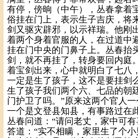
有停，傍晌（中午），丛春拿着
俗挂在门上，表示生子吉庆，将
剑又驱灾辟邪，以示祥瑞。他刚
着两个身着官服的人，在过道中
挂在门中央的门鼻子上。丛春抬
剑，就不再挂了，转身要回内庭
着宝剑出来，心中就明白了七八，
一定是生了孩子，这不是要挂剑么
生了孩子我们两个六、七品的朝
门护卫了吗。”原来这两个官人一
一个是文登县知县，有事路过在
丛春问道：“请问老丈，家中可有
答道：“实不相瞒，家里生了个小