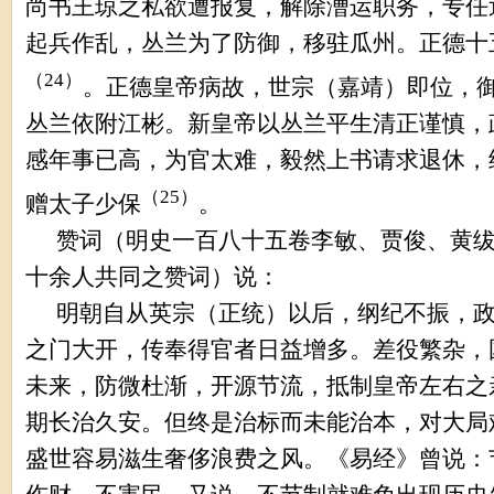
尚书王琼之私欲遭报复，解除漕运职务，专任
起兵作乱，丛兰为了防御，移驻瓜州。正德十
（
24
）
。正德皇帝病故，世宗（嘉靖）即位，
丛兰依附江彬。新皇帝以丛兰平生清正谨慎，
感年事已高，为官太难，毅然上书请求退休，
（
25
）
赠太子少保
。
赞词（明史一百八十五卷李敏、贾俊、黄
十余人共同之赞词）说：
明朝自从英宗（正统）以后，纲纪不振，
之门大开，传奉得官者日益增多。差役繁杂，
未来，防微杜渐，开源节流，抵制皇帝左右之
期长治久安。但终是治标而未能治本，对大局
盛世容易滋生奢侈浪费之风。《易经》曾说：