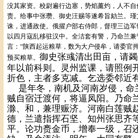
没其家资。校尉遍行边塞，势焰薰灼，人不自
责。给事中张瓒、御史汪赐等遂希旨劾兰。瑾
诛，进通政使。俄擢户部右侍郎，督理三边军
以四月寇乱移驻汉中。全洁套有警，乃命兰兼
言：”陕西起运粮草，数为大户侵牟，请委官
御史张
彧
清出田亩，请蠲
预买粮草。
年以前科则。灵州监课，请照例
折色，主者多克减。乞选委邻近有
是年冬，南机及河南岁侵，命
贼自宿迁渡何，将逼凤阳。乃命
滁、和，兼理赈济。河南白莲贼
德，兰遣指挥石坚、知州张思齐
平。论功赉金币，增奉一级，召