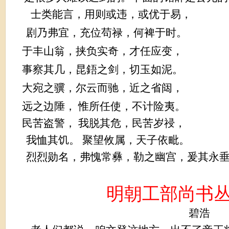
士类能言，用则或违，或优于易，
剧乃弗宜，充位苟禄，何裨于时。
于丰山翁，挟负实奇，才任应变，
事察其几，昆鋙之剑，切玉如泥。
大宛之骥，尔云而驰，近之省闼，
远之边陲， 惟所任使，不计险夷。
民苦盗警， 我脱其危，民苦岁祲，
我恤其饥。 聚望攸属，天子依毗。
烈烈勋名，弗愧常彝，勒之幽宫，爰其永
明朝工部尚书
碧浩