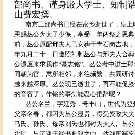
部尚书、谨身殿大学士、知制
山费宏撰。
南京工部尚书已经在家乡逝世了，皇上
恩赐丛公为太子少保，享受一年两祭之恩典
前，丛公原配
邢
夫人已安葬于青石岗吉地，
年九月二十一日遵照礼制丛
公与邢
夫人合葬
公遗愿来求我作“墓志铭”。丛公考中进士
同朝为官，寓所相邻，来往频繁，共同研讨
越来越深厚。丛公现已逝世了，再不能促膝
的音容了，作铭的事怎能忍心推辞呢？
丛公名兰，字廷秀，号丰山，世代为登
父亲名春，都因为丛公显贵，得受资政大夫
马氏、孙氏、母亲刘氏也
都封为
夫人。丛公
贪玩，只沉迷于经书典籍之中，达到废寝忘