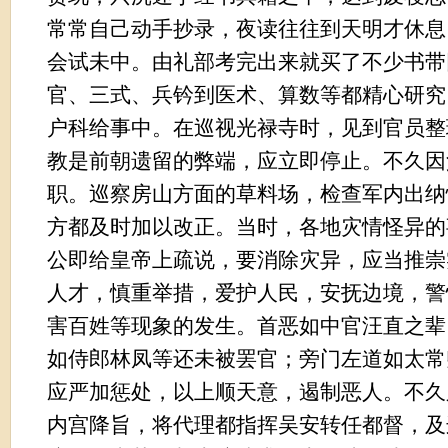
常常自己动手抄录，夜读往往到天明才休息
会试未中。由礼部考完出来就买了不少书带
官、三式、兵钤到医术、算数等都精心研究
户科给事中。在巡视光禄寺时，见到官员整
教是前朝遗留的弊端，应立即停止。不久因
职。巡察房山方面的草料场，检查军内出纳
方都及时加以改正。当时，各地灾情怪异的
公即给皇帝上疏说，要消除灾异，应当推崇
人才，慎重举措，爱护人民，安抚边境，警
害百姓等现象的发生。首恶如中官汪直之辈
如侍郎林凤等还未被罢官；旁门左道如太常
应严加惩处，以上顺天意，遏制恶人。不久
内宫降旨，将代理都指挥吴安转任都督，及