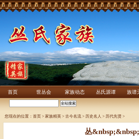
首页
世丛会
家族动态
丛氏源谭
族谱
您现在的位置：
首页
>
家族精英
>
古今名流
>
历史名人
>
历代先贤
>
丛&nbsp;&nbsp