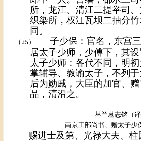
所，龙江、清江二提举司、
织染所，权江瓦坝二抽分竹
同。
子少保：官名，东宫
（25）
居太子少师，少傅下，其设
太子少师：各代不同，明初
掌辅导、教谕太子，不列于
后为勋戚，大臣的加官、赠
品，清沿之。
丛兰墓志铭（译
南京工部尚书、赠太子少
赐进士及第、光禄大夫、柱