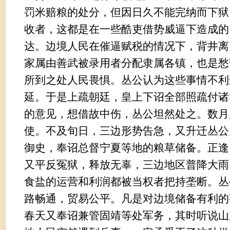
罚米赔粮的处分，但因日久不能完纳而下狱
收者，这都是在一些酷吏借势威逼下造成的
达。边境人民在催逼赋税的情况下，背井离
家属由善武被录用者分配隶属各镇，也是愁
所到之处人民畏惧。丛公认为这些事情不利
延。于是上疏朝廷，皇上下诏全部照疏付诸
的意见，想借故中伤，丛公坦然处之。数月
使。不及旬日，三边形势告急，又升迁丛公
御史，奉诏总督宁夏等地的粮草储备。正逢
又平反冤狱，释放无辜，三边地区普降大雨
食盐的运营和利润都被当权者把持垄断。丛
路畅通，贸易公平。凡是对边境储备有利的
春天又奉诏兼管固靖等处军务，其时听说山