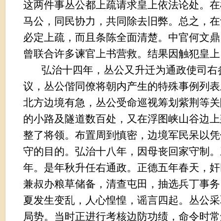
这两件事丛公都上疏请求皇上依法论处。在
马公，同民协力，共同除去旧弊。总之，在
必定上疏，而且条陈全面清楚。中官何文鼎
曾联合许多谏官上书营救。结果因触犯皇上
弘治十四年，丛公又升迁为通政使司右
议，丛公偕同僚将朝内产生的特殊事例列表
北方边境有急，丛公受命巡视筹划紫荆等关
的小路及隧道数百处，又在浮图峡山谷边上
整了将领。布置周到慎密，边境军民呆以凭
守的目的。弘治十八年，因母丧回家守制。
年。是年秋升任右通政。正德五年春天，奸
兼叔办粮草储备，清查屯田，抽选兵丁事务
夏发生变乱，人心惶惶，谣言四起。丛公采
局势。当时正进行考核边防功绩，命令时常