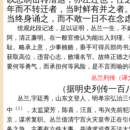
年而不转迁者，当时鲜有并之者
当终身诵之，而不敢一日不在念
统观此段记述，足以证明，丛兰一生，不
阿，清正廉明。在一般官僚认为能出入刘瑾、
耻。略承上意，少事贿赂，垂手可得兵部尚书
获取高位，违背心志，败壤名节。故终正德之
要何等勇气，而承担何等风险，是不言而喻的
丛兰列传（译
（据明史列传一百
丛兰
,
字廷秀，山东文登人，明孝宗弘治三
（
1
）
中
，太监梁芳，陈喜，汪直，韦兴先前犯
京，谋求复职。丛兰借清宁宫火灾皇帝正在引
务之急，主要有六件大事，并请求追查不法太