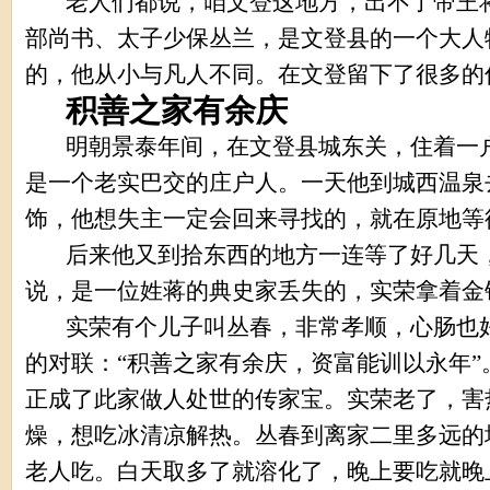
老人们都说，咱文登这地方，出不了帝王
部尚书、太子少保丛兰，是文登县的一个大人
的，他从小与凡人不同。在文登留下了很多的
积善之家有余庆
明朝景泰年间，在文登县城东关，住着一
是一个老实巴交的庄户人。一天他到城西温泉
饰，他想失主一定会回来寻找的，就在原地等
后来他又到拾东西的地方一连等了好几天
说，是一位姓蒋的典史家丢失的，实荣拿着金
实荣有个儿子叫丛春，非常孝顺，心肠也
的对联：“积善之家有余庆，资富能训以永年
正成了此家做人处世的传家宝。实荣老了，害
燥，想吃冰清凉解热。丛春到离家二里多远的
老人吃。白天取多了就溶化了，晚上要吃就晚