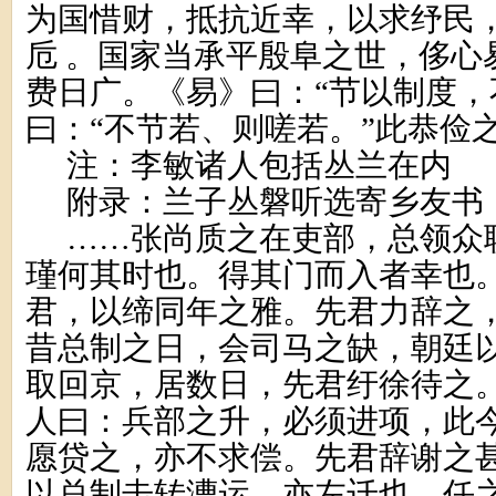
为国惜财，抵抗近幸，以求纾民
卮 。国家当承平殷阜之世，侈心
费日广。《易》曰：“节以制度，
曰：“不节若、则嗟若。”此恭俭
注：李敏诸人包括丛兰在内
附录：兰子丛磐听选寄乡友书
……张尚质之在吏部，总领众
瑾何其时也。得其门而入者幸也
君，以缔同年之雅。先君力辞之
昔总制之日，会司马之缺，朝廷
取回京，居数日，先君纡徐待之
人曰：兵部之升，必须进项，此
愿贷之，亦不求偿。先君辞谢之
以总制击转漕运，亦左迁也，任