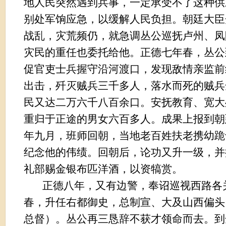
地人民突然遇到兵事，一定承受不了这种供
别处军饷应急，以缓解人民负担。朝廷大臣
战乱，灾荒频仍，就急调丛公巡抚卢州、凤
灾民的重任也委托给他。正德七年春，丛公
促官吏士兵握守沿河渡口，发现敌情亲监前
出击，歼灭贼兵三千多人，落水而死的贼兵
民又达二万六千八百余口。安抚教育、宽大
重归于正途的男女六百多人。成果上报到朝
年九月，班师回朝，当地老百姓扶老携幼跪
纪念他的伟绩。回朝后，论功又升一级，并
礼部赐金银布匹洋酒，以资犒赏。
正德八年，又有边警，奉诏巡视西路各
春，升任右都御史，总制宣、大及山西偏头
总督）。丛公再三恳辞不获才领命而去。到