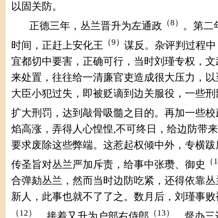
以固关防。
（
8
）
正德三年，丛兰晋升为左通政
。第二
（
9
）
时间，正赶上安化王
谋反。杂评判过程中
宜都切中要害，正确可行，当时刘瑾专权，文
来处置，往往给一清廉官吏造成很大压力，以
大臣小犯过失，即被贬谪到边关服役，一些刑
扩大刑罚，达到敲骨吸髓之目的。再加一些校
焰高涨，弄得人心惶惶
,
不可终日，给边防带来
要求废除这些弊端。这惹起权倾中外，专横跋
（
1
传圣旨对丛兰严加斥责，给事中张瓒、御史
合弹劾丛兰，然而当时边防吃紧，还得依靠丛
新人，此事也就不了了之。数月后，刘瑾事败
（
12
）
（
13
）
，接着又升为户部右侍郎
，督办三