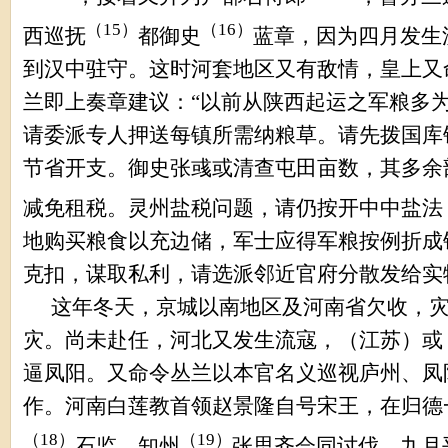
（
15
）
（
16
）
西巡抚
都御史
蓝章，因为四月发生
到汉中驻守。这时河套地区又有敌情，皇上又
兰即上奏章建议：
“
以前从陕西起运之军粮多
请委派专人押送每镇所需纳粮草。请先拨国库
节省开支。御史张
彧
或清查屯田亩数，其多余
减免租税。灵州盐税问题，请仍按开中中盐法
地购买粮食以充边储，军士应得军粮按例折成
克扣，谋取私利，请选派邻近官府分散发给实
这年冬天，京城以南地区及河南省欠收，
灾。尚未赴任，河北又发生流寇，（江苏）或
逼凤阳。又命令丛兰以本官名义巡视庐州、凤
作。河南白莲教首领赵景隆自号宋王，在归德
（
18
）
（
19
）
石监、知州
张思齐会同讨伐。九月