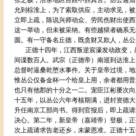
张之极，沿余地区百姓不胜其苦。丛公通知
允到棕淮上，为了索取供应，主动求见，被
立即上疏，陈说兴师动众、劳民伤财出使西
这一举动，但未被采纳。有些越狱者确系无
圆。有一守备名丘德，既贪财又欺人，丛公
正德十四年，江西叛逆宸濠发动政变，
间谍数百人。武宗（正德帝）南巡到达淮上
总督时逼桑乾堕水事件。关于皇帝过境，地
惟丛公仅备金杯一个给皇上用，余者都用普
也只有他郡的十分之一二。宠臣江彬屡次向
十五年，以丛公六年考核期满，进封资德大
升任南京工部尚书。得到官报后，即上疏请
决心。第二年，新皇帝（嘉靖帝）登极，正
次上疏请求告老还乡，未蒙恩准。正德十五