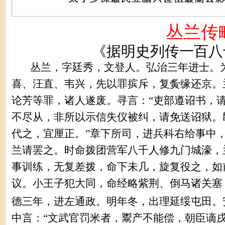
丛兰传
《据明史列传一百八
丛兰，字廷秀，文登人。弘治三年进士。
喜、汪直、韦兴，先以罪摈斥，复夤缘还京。
论芳等罪，诸人遂废。寻言：“吏部遵诏书，
不尽从，非所以示信失仪被纠，请免送诏狱。
代之，宜厘正。”章下所司，进兵科右给事中
兰请罢之。时命拨团营军八千人修九门城濠，
事训练，无复差拨，命下未几，旋复役之，如
议。小王子犯大同，命经略紫荆、倒马诸关塞
德三年，进左通政。明年冬，出理延绥屯田。
中言：“文武官罚米者，鬻产不能偿，朝臣谪