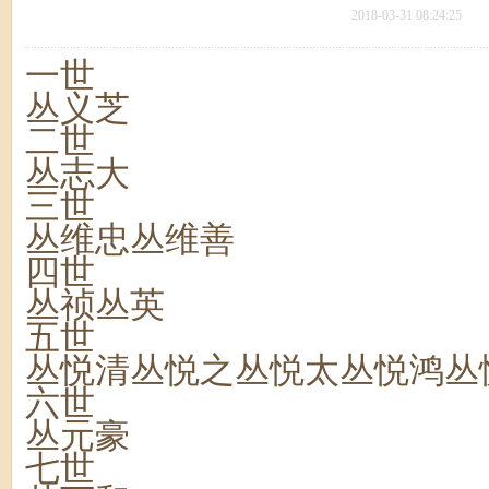
2018-03-31 08:24:25
一世
丛义芝
二世
丛志大
三世
丛维忠丛维善
四世
丛祯丛英
五世
丛悦清丛悦之丛悦太丛悦鸿丛
六世
丛元豪
七世