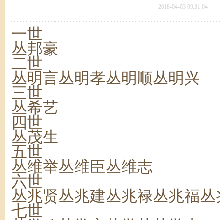
2018-04-03 09:31:04
一世
丛邦豪
二世
丛明言丛明孝丛明顺丛明兴
三世
丛希艺
四世
丛茂生
五世
丛维举丛维臣丛维志
六世
丛兆贤丛兆建丛兆禄丛兆福丛
七世