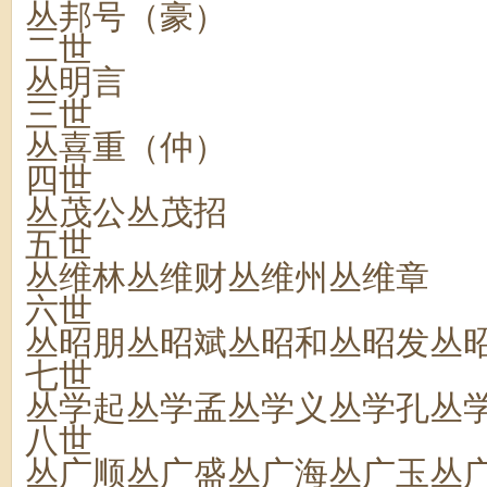
丛邦号（豪）
二世
丛明言
三世
丛喜重（仲）
四世
丛茂公丛茂招
五世
丛维林丛维财丛维州丛维章
六世
丛昭朋丛昭斌丛昭和丛昭发丛
七世
丛学起丛学孟丛学义丛学孔丛
八世
丛广顺丛广盛丛广海丛广玉丛