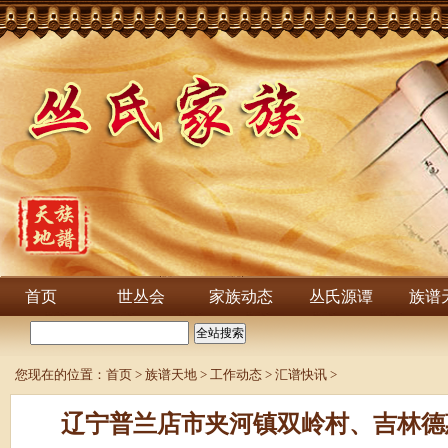
首页
世丛会
家族动态
丛氏源谭
族谱
您现在的位置：
首页
>
族谱天地
>
工作动态
>
汇谱快讯
>
辽宁普兰店市夹河镇双岭村、吉林德