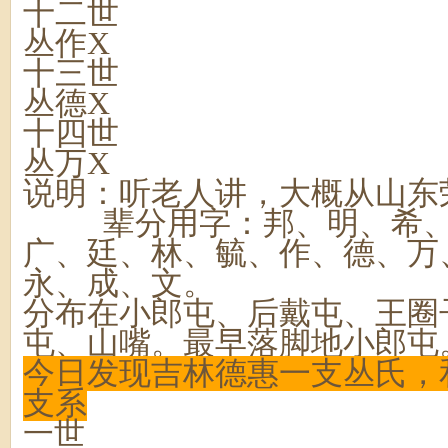
十二世
丛作X
十三世
丛德X
十四世
丛万X
说明：听老人讲，大概从山东
辈分用字：邦、明、希、
广、廷、林、毓、作、德、万
永、成、文。
分布在小郎屯、后戴屯、王圈
屯、山嘴。最早落脚地小郎屯
今日发现吉林德惠一支丛氏，
支系
一世