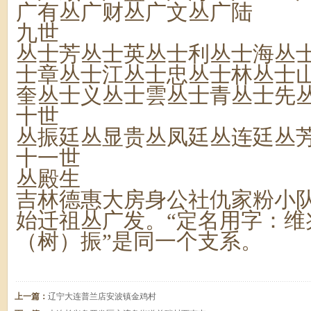
广有丛广财丛广文丛广陆
九世
丛士芳丛士英丛士利丛士海丛
士章丛士江丛士忠丛士林丛士
奎丛士义丛士雲丛士青丛士先
十世
丛振廷丛显贵丛凤廷丛连廷丛
十一世
丛殿生
吉林德惠大房身公社仇家粉小
始迁祖丛广发。“定名用字：维
（树）振”是同一个支系。
上一篇：
辽宁大连普兰店安波镇金鸡村