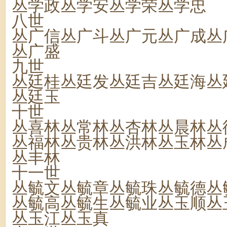
丛学政丛学安丛学荣丛学忠
八世
丛广信丛广斗丛广元丛广成丛
丛广盛
九世
丛廷桂丛廷发丛廷吉丛廷海丛
丛廷玉
十世
丛喜林丛常林丛杏林丛晨林丛
丛福林丛贵林丛洪林丛玉林丛
丛丰林
十一世
丛毓文丛毓章丛毓珠丛毓德丛
丛毓高丛毓生丛毓业丛玉顺丛
丛玉江丛玉真