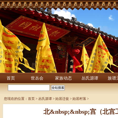
首页
世丛会
家族动态
丛氏源谭
族谱
您现在的位置：
首页
>
丛氏源谭
>
始居迁徙
>
始居村落
>
北&nbsp;&nbsp;宫（