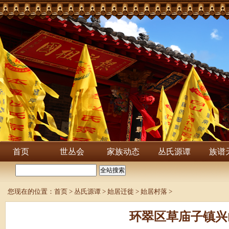
首页
世丛会
家族动态
丛氏源谭
族谱
您现在的位置：
首页
>
丛氏源谭
>
始居迁徙
>
始居村落
>
环翠区草庙子镇兴