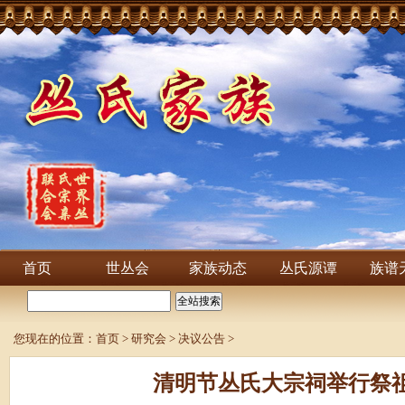
首页
世丛会
家族动态
丛氏源谭
族谱
您现在的位置：
首页
>
研究会
>
决议公告
>
清明节丛氏大宗祠举行祭