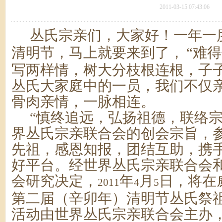
2011-03-15 07:43:06
丛氏宗亲们，大家好！一年一
清明节，马上就要来到了，
“难
写两样情，树大分枝根连根，子子
丛氏大家庭中的一员，我们不仅
骨肉亲情，一脉相连。
“慎终追远，弘扬祖德，联络宗
界丛氏宗亲联合会的创会宗旨，
先祖，感恩知报，团结互助，携
好平台。经世界丛氏宗亲联合会
会研究决定，
年
月
日，将在
2011
4
5
第二届（辛卯年）清明节丛氏祭
活动由世界丛氏宗亲联合会主办