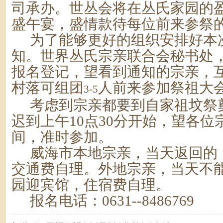
司承办。世丛会将在丛氏家园的
盛午宴，盛情款待每位前来参祭
为了能够更好的组织安排好本
知。世界丛氏宗亲联合会秘书处
报名登记，望看到通知的宗亲，
村落可组团
人前来参加祭祖大
3-5
考虑到宗亲都要到自家祖坟祭
迟到上午10点30分开始，望各
间，准时参加。
威海市本地宗亲，当天返回的
交通费自理。外地宗亲，当天不
园迎宾馆，住宿费自理。
报名电话：0631--8486769