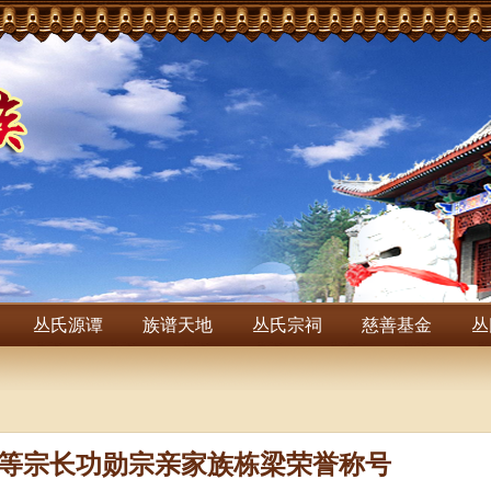
丛氏源谭
族谱天地
丛氏宗祠
慈善基金
丛
等宗长功勋宗亲家族栋梁荣誉称号