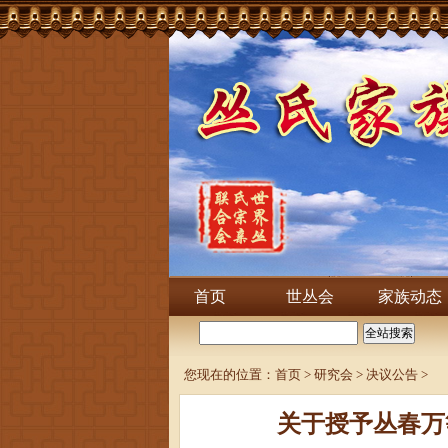
首页
世丛会
家族动态
您现在的位置：
首页
>
研究会
>
决议公告
>
关于授予丛春万