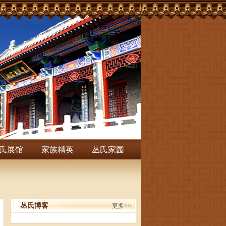
氏展馆
家族精英
丛氏家园
丛氏博客
更多>>