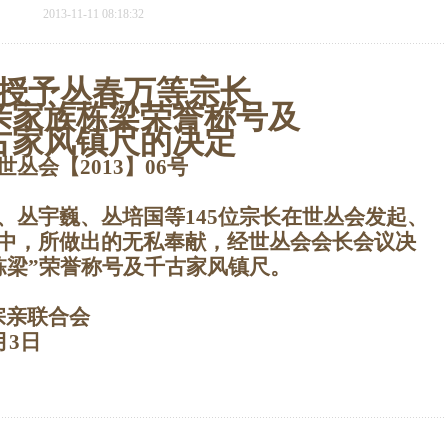
2013-11-11 08:18:32
授予丛春万等宗长
亲家族栋梁荣誉称号及
古家风镇尺的决定
世丛会【
2013
】
06
号
、丛宇巍、丛培国等
145
位宗长在世丛会发起、
中，所做出的无私奉献，经世丛会会长会议决
栋梁”荣誉称号及千古家风镇尺。
宗亲联合会
月
3
日