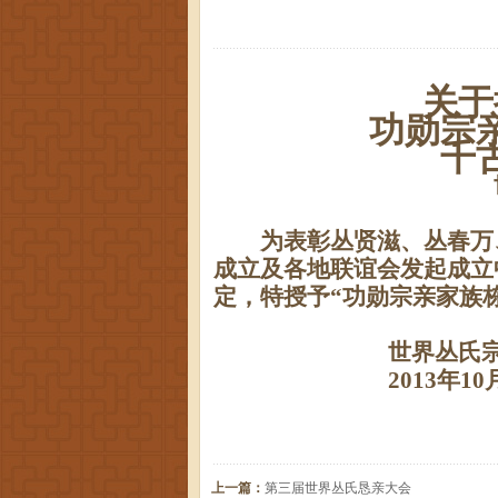
关于
功勋宗
千
为表彰丛贤滋、丛春万
成立及各地联谊会发起成立
定，特授予“功勋宗亲家族
世界丛氏
2013
年
10
上一篇：
第三届世界丛氏恳亲大会