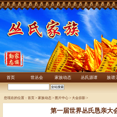
首页
世丛会
家族动态
丛氏源谭
族谱
您现在的位置：
首页
>
家族动态
>
图片中心
>
大会掠影
>
第一届世界丛氏恳亲大