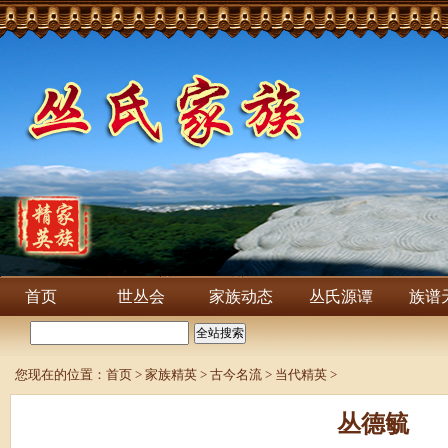
首页
世丛会
家族动态
丛氏源谭
族谱
您现在的位置：
首页
>
家族精英
>
古今名流
>
当代精英
>
丛德毓