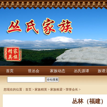
首页
世丛会
家族动态
丛氏源谭
族谱
您现在的位置：
首页
>
家族精英
>
家族栋梁
>
荣誉会长
>
丛林（福建）