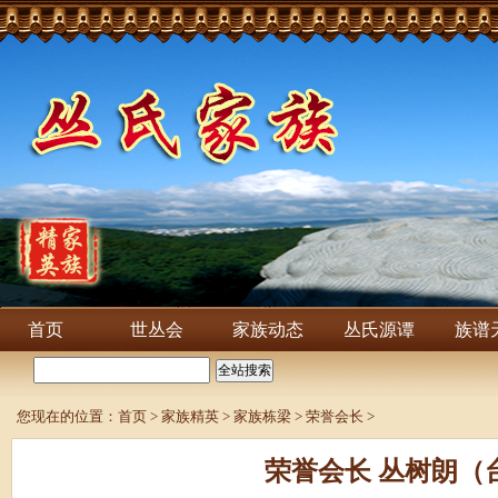
首页
世丛会
家族动态
丛氏源谭
族谱
您现在的位置：
首页
>
家族精英
>
家族栋梁
>
荣誉会长
>
荣誉会长 丛树朗（