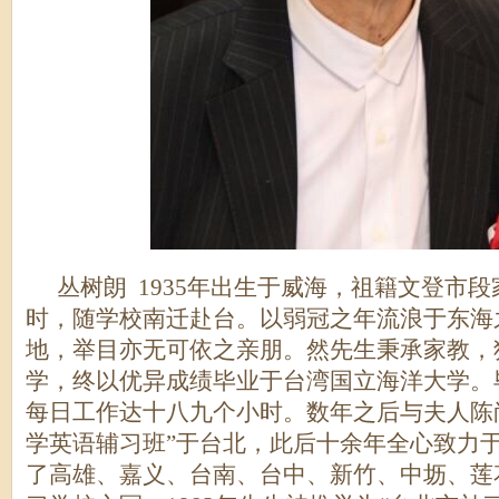
丛树朗 1935年出生于威海，祖籍文登市段
时，随学校南迁赴台。以弱冠之年流浪于东海
地，举目亦无可依之亲朋。然先生秉承家教，
学，终以优异成绩毕业于台湾国立海洋大学。
每日工作达十八九个小时。数年之后与夫人陈
学英语辅习班”于台北，此后十余年全心致力
了高雄、嘉义、台南、台中、新竹、中坜、莲