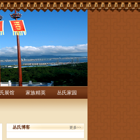
氏展馆
家族精英
丛氏家园
丛氏博客
更多>>