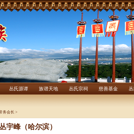
丛氏源谭
族谱天地
丛氏宗祠
慈善基金
丛
常务会长
>
丛宇峰（哈尔滨）