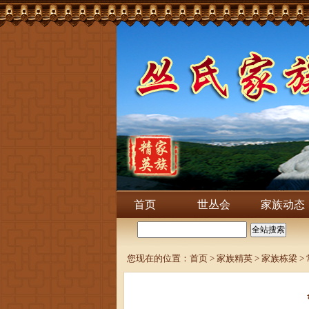
首页
世丛会
家族动态
您现在的位置：
首页
>
家族精英
>
家族栋梁
>