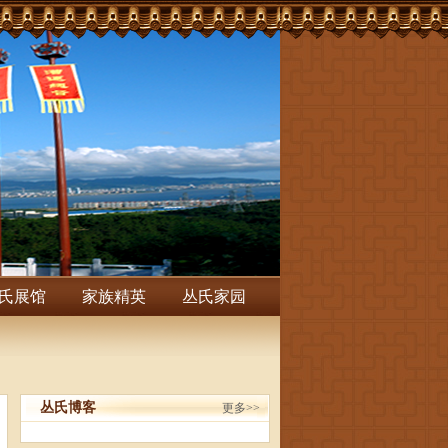
氏展馆
家族精英
丛氏家园
丛氏博客
更多>>