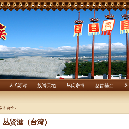
丛氏源谭
族谱天地
丛氏宗祠
慈善基金
丛
常务会长
>
丛贤滋（台湾）