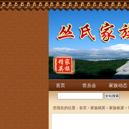
首页
世丛会
家族动态
您现在的位置：
首页
>
家族精英
>
家族栋梁
>