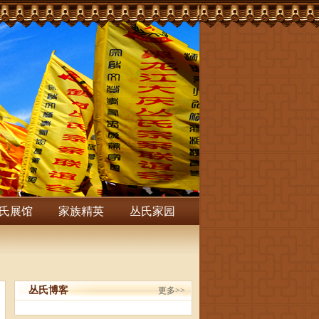
氏展馆
家族精英
丛氏家园
丛氏博客
更多>>