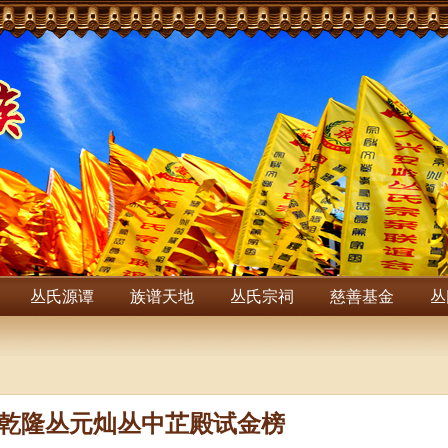
丛氏源谭
族谱天地
丛氏宗祠
慈善基金
丛
乾隆丛元灿丛中芷殿试金榜