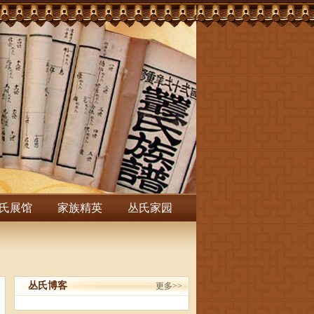
氏展馆
家族精英
丛氏家园
丛氏博客
更多>>