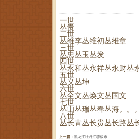
一世
丛贵
二世
丛维李丛维初丛维章
三世
丛忠丛玉丛发
四世
丛永和丛永祥丛永财丛
五世
丛义丛坤
六世
丛全文丛焕文丛国文
七世
丛山丛瑞丛春丛海。。
八世
丛长青丛长贵丛长路丛
上一篇：
黑龙江牡丹江穆棱市