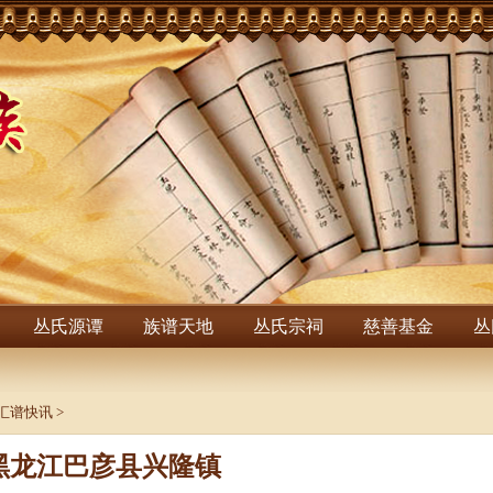
丛氏源谭
族谱天地
丛氏宗祠
慈善基金
丛
汇谱快讯
>
黑龙江巴彦县兴隆镇